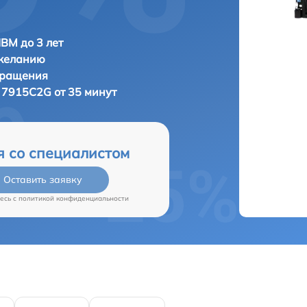
IBM до 3 лет
 желанию
бращения
 7915C2G от 35 минут
я со специалистом
Оставить заявку
есь c
политикой конфиденциальности