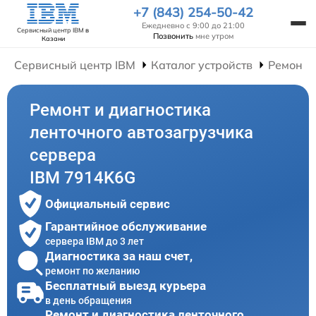
+7 (843) 254-50-42
Ежедневно с 9:00 до 21:00
Сервисный центр IBM
в
Позвонить
мне утром
Казани
Сервисный центр IBM
Каталог устройств
Ремонт 
Ремонт и диагностика
ленточного автозагрузчика
сервера
IBM 7914K6G
Официальный сервис
Гарантийное обслуживание
сервера IBM до 3 лет
Диагностика за наш счет,
ремонт по желанию
Бесплатный выезд курьера
в день обращения
Ремонт и диагностика ленточного