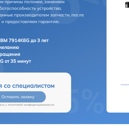
ем причины поломки, заменяем
ботоспособность устройства.
анные производителем запчасти, после
 и предоставляем гарантию.
IBM 7914K6G до 3 лет
 желанию
бращения
G от 35 минут
я со специалистом
Оставить заявку
есь c
политикой конфиденциальности