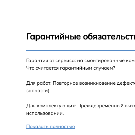
Замена северного моста IBM 7914K6G
Установка/Настройка RAID-массива, SCSI
контроллера IBM 7914K6G
Гарантийные обязательст
Восстановление загрузчика BIOS IBM
7914K6G
Гарантия от сервиса: на смонтированные ко
Ремонт СХД IBM 7914K6G
Что считается гарантийным случаем?
Ремонт ленточной библиотеки IBM 7914K6
Для работ: Повторное возникновение дефект
запчасти).
Ремонт ленточного накопителя IBM 7914K6
Для комплектующих: Преждевременный выход 
Ремонт и диагностика ленточного
использовании.
автозагрузчика IBM 7914K6G
Показать полностью
Настройка файрвола на сервере IBM
7914K6G