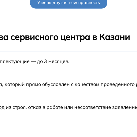
У меня другая неисправность
от 90 мин
от 70 мин
ва сервисного центра в Казани
от 90 мин
мплектующие — до 3 месяцев.
от 100 мин
G
от 80 мин
а, который прямо обусловлен с качеством проведенного
G
от 70 мин
из строя, отказ в работе или несоответствие заявлен
от 60 мин
от 90 мин