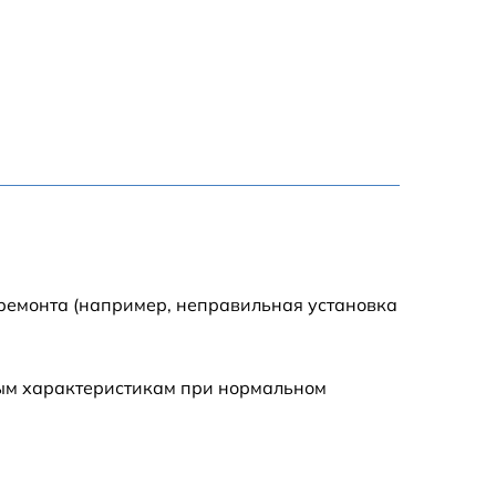
1440 р
1440 р
1920 р
4500 р
4000 р
 ремонта (например, неправильная установка
3200 р
ным характеристикам при нормальном
1440 р
1000 р