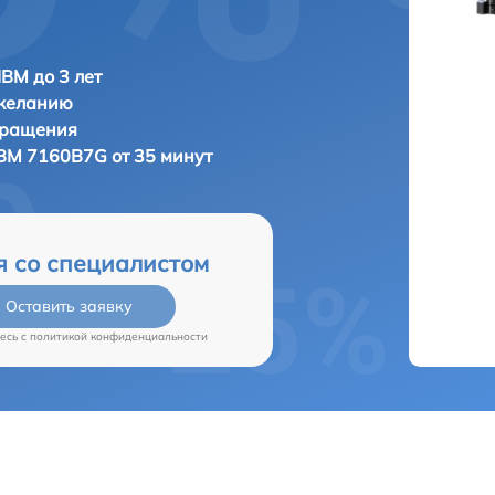
IBM до 3 лет
 желанию
бращения
BM 7160B7G от 35 минут
я со специалистом
Оставить заявку
есь c
политикой конфиденциальности