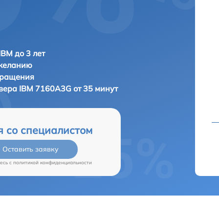
IBM до 3 лет
 желанию
бращения
рвера
IBM 7160A3G от 35 минут
я со специалистом
Оставить заявку
есь c
политикой конфиденциальности