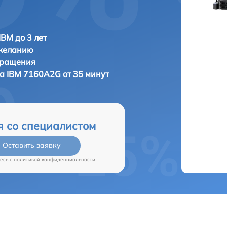
IBM до 3 лет
 желанию
бращения
ра
IBM 7160A2G от 35 минут
я со специалистом
Оставить заявку
есь c
политикой конфиденциальности