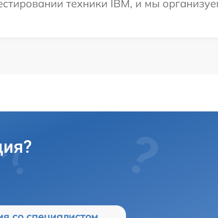
тировании техники IBM, и мы организуем
ция?
ия со специалистом