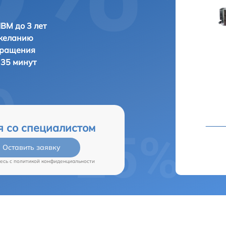
IBM до 3 лет
 желанию
бращения
 35 минут
я со специалистом
Оставить заявку
есь c
политикой конфиденциальности