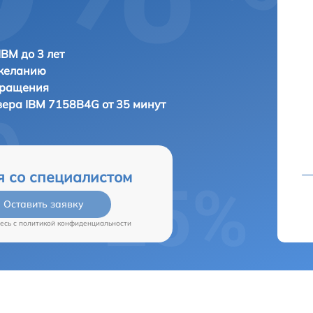
IBM до 3 лет
 желанию
бращения
вера
IBM 7158B4G от 35 минут
я со специалистом
Оставить заявку
есь c
политикой конфиденциальности