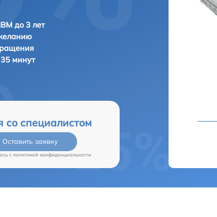
IBM до 3 лет
 желанию
бращения
 35 минут
я со специалистом
Оставить заявку
есь c
политикой конфиденциальности